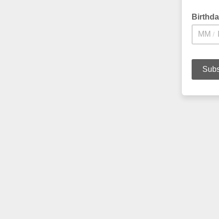
Birthd
/