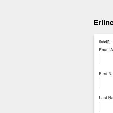
Erline
Schrijf j
Email 
First 
Last N